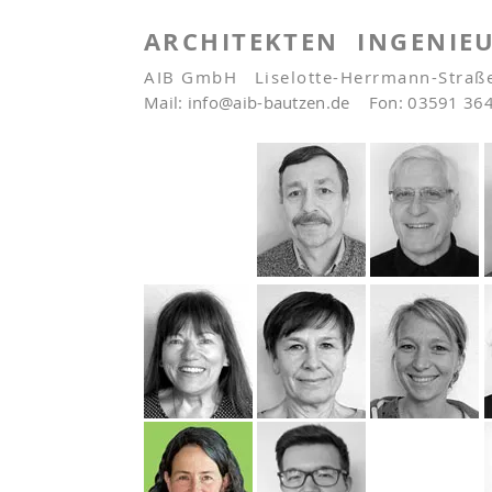
ARCHITEKTEN INGENIE
AIB GmbH
Liselotte-Herrmann-Stra
Mail:
info@aib-bautzen.de
Fon: 03591 364
Initiativ-
Bewerbung
(m/w/d)
erwünscht!