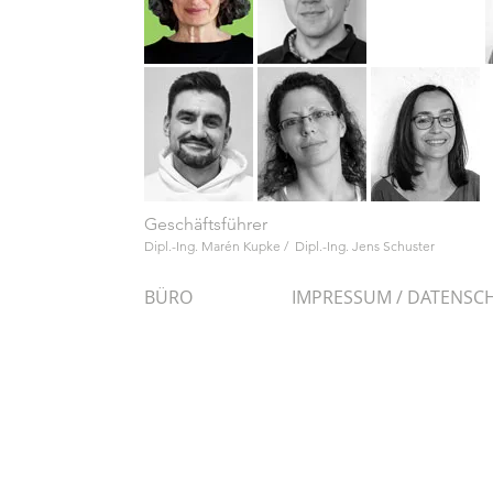
Geschäftsführer
Dipl.-Ing. Marén Kupke / Dipl.-Ing. Jens Schuster
BÜRO
IMPRESSUM / DATENS